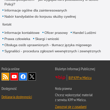
Policji?
Informacje ogólne dla zainteresowanych
Nabór kandydatów do korpusu służby cywilnej
Kontakt
Informacje kontaktowe
Oficer prasowy
Handel Ludźmi
Prawa człowieka
Skargi i wnioski
Obsługa osób uprawnionych - tłumacz języka migowego
Sygnaliści - procedura zgłoszeń wewnętrznych i zewnętrznych
Policja online
Biuletyn Informacji Publicznej
BIP KPP w Mielcu
Dostępność
Nota prawna
Chcesz wykorzystać materiał
Deklaracja dostępności
z serwisu KPP w Mielcu.
Zapoznaj się z zasadami